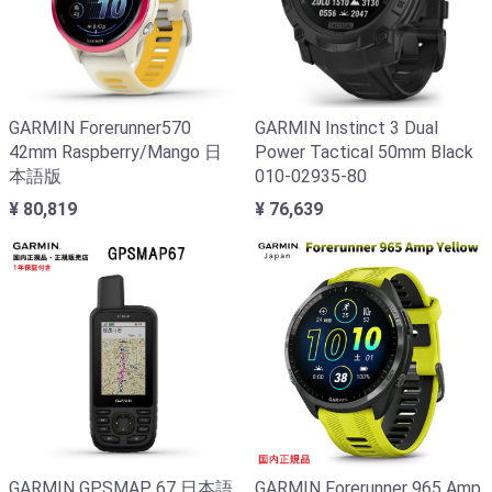
GARMIN Forerunner570
GARMIN Instinct 3 Dual
42mm Raspberry/Mango 日
Power Tactical 50mm Black
本語版
010-02935-80
¥ 80,819
¥ 76,639
GARMIN GPSMAP 67 日本語
GARMIN Forerunner 965 Amp