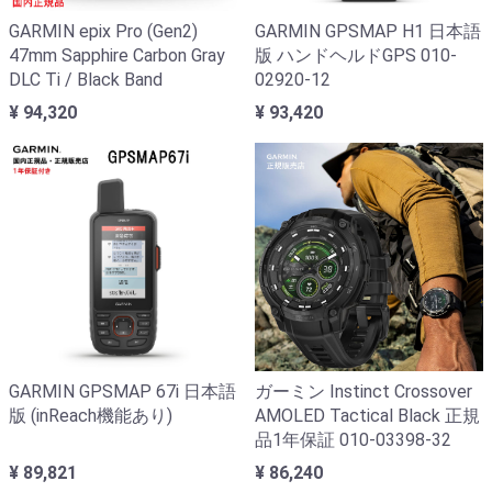
GARMIN epix Pro (Gen2)
GARMIN GPSMAP H1 日本語
47mm Sapphire Carbon Gray
版 ハンドヘルドGPS 010-
DLC Ti / Black Band
02920-12
¥ 94,320
¥ 93,420
GARMIN GPSMAP 67i 日本語
ガーミン Instinct Crossover
版 (inReach機能あり)
AMOLED Tactical Black 正規
品1年保証 010-03398-32
¥ 89,821
¥ 86,240