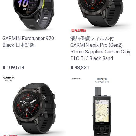
GARMIN Forerunner 970
液晶保護フィルム付
Black 日本語版
GARMIN epix Pro (Gen2)
51mm Sapphire Carbon Gray
DLC Ti / Black Band
¥ 109,619
¥ 98,821