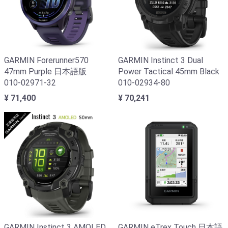
GARMIN Forerunner570
GARMIN Instinct 3 Dual
47mm Purple 日本語版
Power Tactical 45mm Black
010-02971-32
010-02934-80
¥ 71,400
¥ 70,241
GARMIN Instinct 3 AMOLED
GARMIN eTrex Touch 日本語