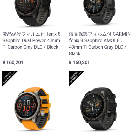
液晶保護フィルム付 fenix 8
液晶保護フィルム付 GARMIN
Sapphire Dual Power 47mm
fenix 8 Sapphire AMOLED
Ti Carbon Gray DLC / Black
43mm Ti Carbon Gray DLC /
Black
¥ 160,201
¥ 160,201