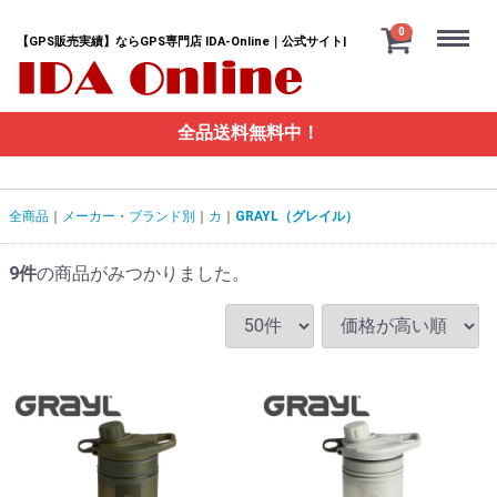
Menu
0
【GPS販売実績】ならGPS専門店 IDA-Online｜公式サイト|
全品送料無料中！
全商品
メーカー・ブランド別
カ
GRAYL（グレイル）
9
件
の商品がみつかりました。