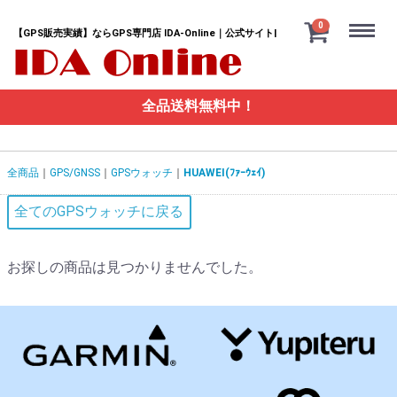
Menu
0
【GPS販売実績】ならGPS専門店 IDA-Online｜公式サイト|
全品送料無料中！
全商品
GPS/GNSS
GPSウォッチ
HUAWEI(ﾌｧｰｳｪｲ)
全てのGPSウォッチに戻る
お探しの商品は見つかりませんでした。