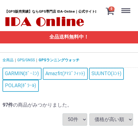
Menu
0
【GPS販売実績】ならGPS専門店 IDA-Online｜公式サイト|
全品送料無料中！
全商品
GPS/GNSS
GPSランニングウォッチ
GARMIN(ｶﾞｰﾐﾝ)
Amazfit(ｱﾏｽﾞﾌｨｯﾄ)
SUUNTO(ｽﾝﾄ)
POLAR(ﾎﾟﾗｰﾙ)
97
件
の商品がみつかりました。