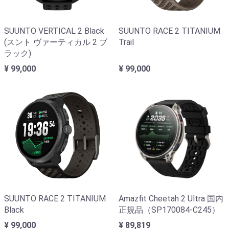
SUUNTO VERTICAL 2 Black
SUUNTO RACE 2 TITANIUM
(スント ヴァーティカル 2 ブ
Trail
ラック)
¥ 99,000
¥ 99,000
SUUNTO RACE 2 TITANIUM
Amazfit Cheetah 2 Ultra 国内
Black
正規品（SP170084-C245）
¥ 99,000
¥ 89,819