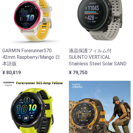
GARMIN Forerunner570
液晶保護フィルム付
42mm Raspberry/Mango 日
SUUNTO VERTICAL
本語版
Stainless Steel Solar SAND
¥ 80,819
¥ 79,750