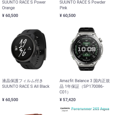
SUUNTO RACE S Power
SUUNTO RACE S Powder
Orange
Pink
¥ 60,500
¥ 60,500
液晶保護フィルム付き
Amazfit Balance 3 国内正規
SUUNTO RACE S All Black
品 1年保証（SP170086-
C01）
¥ 60,500
¥ 57,420