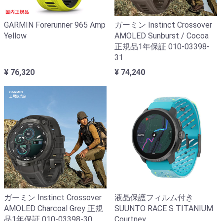
GARMIN Forerunner 965 Amp
ガーミン Instinct Crossover
Yellow
AMOLED Sunburst / Cocoa
正規品1年保証 010-03398-
31
¥ 76,320
¥ 74,240
ガーミン Instinct Crossover
液晶保護フィルム付き
AMOLED Charcoal Grey 正規
SUUNTO RACE S TITANIUM
品1年保証 010-03398-30
Courtney