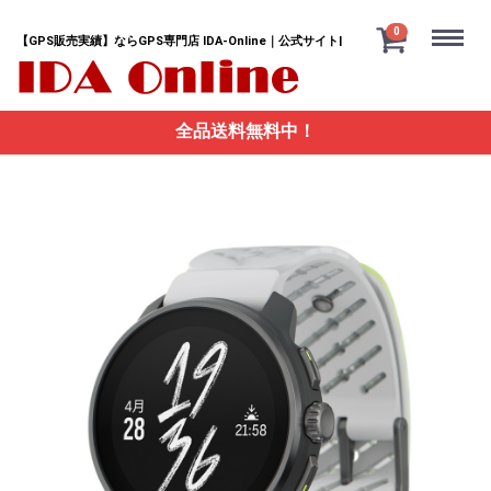
Menu
0
【GPS販売実績】ならGPS専門店 IDA-Online｜公式サイト|
全品送料無料中！