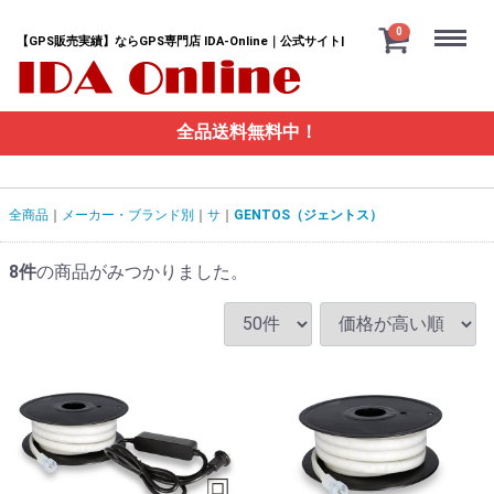
Menu
0
【GPS販売実績】ならGPS専門店 IDA-Online｜公式サイト|
全品送料無料中！
全商品
メーカー・ブランド別
サ
GENTOS（ジェントス）
8
件
の商品がみつかりました。