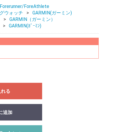
Forerunner/ForeAthlete
ングウォッチ
GARMIN(ガーミン)
GARMIN（ガーミン）
GARMIN(ｶﾞｰﾐﾝ)
入れる
に追加