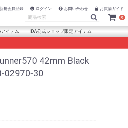
新規会員登録
ログイン
お問い合わせ
お買物ガイド
0
のアイテム
IDA公式ショップ限定アイテム
類
品
犯
ルスケア用品
ント(取付器具)
源
連用品
アイテム
UAPAK（アクアパック）
azfit（アマズフィット）
PRON（アルプロン）
NAV
SON（エプソン）
lova（エックスプロヴァ）
ックス工業
RMIN（ガーミン）
SIO（カシオ）
A(キカ)
llaway（キャロウェイ）
arz (キュースターズ)
co(グリコ)
EENON（グリーンオン)
AYL（グレイル）
strel（ケストレル）
LREVO（ゴルレボ）
MSUNG(サムスン)
AV
NTOS（ジェントス）
ic AMINO(ｼﾄﾘｯｸｱﾐﾉ)
otNavi（ショットナビ）
mper（ジャンパー）
yPoint（スパイポイント）
OT（スポット）
pace(ｽﾘｰﾍﾟｰｽ)
UNTO（スント）
IKO（セイコー）
ackimo（トラッキモ）
nsystem(トランシステム)
EL（トレル）
ing
ポタ
スイ
ke（ハイクカム）
lou(ハイロー)
RAY(ハクライ)
PaGO（パパゴー）
t& (ハントアンド)
neLab（ファインラボ)
AWEI(ファーウェイ)
tbit（フィットビット）
OKMAN (ブックマン)
RUNO（フルノ）
SHNELL（ブシュネル）
ng(ブリング)
owning（ブローニング）
dyFit（ボディフィット）
lar（ポラール）
ンテンクラフト
TRIX(マトリックス)
ro (ミブロ)
MAHA（ヤマハ発動機）
iteru（ユピテル）
M（ラムマウント）
ngConn（リンコン）
conyx（レコニクス）
cosys（ロコシス）
o(ﾜﾌｰ)
GolfBuddy（ゴルフバディー）
WB Japan(ダブリュー・ビィ・ジャパン)
SOLAR BROTHER(ｿｰﾗｰﾌﾞﾗｻﾞｰ)
TANAKA DENKI（田中電気 TTS）
管理医療機器
衛生用品
快眠・睡眠アイテム
その他ヘルスケア用品
Eco Flow(エコフロー)
Voice Caddie (ボイスキャディ)
EAGLE VISION（イーグルビジョン）
GLOBALSAT（グローバルサット）
プロテイン
サプリ
プロテイン
アミノ酸
サプリ
プロテイン
アミノ酸
サプリ
HMB
プロテイン
アミノ酸
サプリ
unner570 42mm Black
02970-30