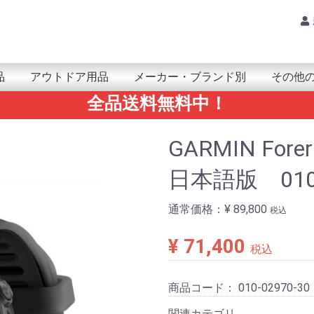
品
アウトドア用品
メーカー・ブランド別
その他
全品送料無料中！
品・小物
ｱｻｲｸﾘﾝｸﾞ
PSMAP
nReach
Trex
enix/epix
pproach
oretrex
orerunner/ForeAthlete
nstinct
ivo/Venu
PSMAP
Trex
enix/epix
nReach
ARMIN(ガーミン)
mazfit(アマズフィット)
UUNTO(スント)
OLAR(ポラール)
ARMIN(ｶﾞｰﾐﾝ)
obvoi(ﾓﾌﾞﾎﾞｲ)
amsung(ｻﾑｽﾝ)
UUNTO(ｽﾝﾄ)
UAWEI(ﾌｧｰｳｪｲ)
ATRIX(ﾏﾄﾘｯｸｽ)
ahoo(ﾜﾌｰ)
アンテナ
レシｰバー
モジュール＆チップ
ARMINｱｸｾｻﾘｰ
カメラ
鳥獣関連(自動撮影カメラ)
ライト/ランタン
防水ケース
ポータブル温冷庫
THERM-IC(サーミック)
ビーコン
その他アウトドア用品
Tacx本体
Tacxアクセサリー
ア
カ
サ
タ
ナ
ハ
マ
ヤ
ラ
ワ
VERTICAL 2
RACE/ RACE S
RUN
CORE
VERTICAL
SUUNTO 5
SUUNTO 9
POLAR 本体
POLAR アクセサリー
GPSMAP/inReach用
eTrex用
fenix/epix用
Forerunner/ForeAthlete用
foretrex用
Oregon用
Instinct用
vivo/VENU用
計測機器
マリン用
地図
防災/防
健康・ヘ
RAMマウ
電池/電
ゴルフ関
書籍
その他の
SALE
AQ
Am
AL
ARK
EP
Xp
エレ
GA
CA
KIC
Ca
Qst
gli
GR
GR
Ke
GO
SA
SAN
GE
Citr
Sh
Ju
Sp
SP
Slee
SU
SE
Tr
Tra
TR
Noth
ナビ
ニッ
Hy
Hay
HAC
Pa
Hun
Fi
HU
Fi
BO
FU
BU
bri
Br
Bo
Po
マウ
MA
mib
YA
Yup
RA
Ri
Re
Lo
waho
GARMIN Forer
日本語版 010-
通常価格：
¥ 89,800
税込
¥ 71,400
税込
商品コード：
010-02970-30
関連カテゴリ