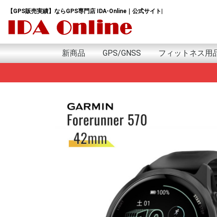
【GPS販売実績】ならGPS専門店 IDA-Online｜公式サイト|
新商品
GPS/GNSS
フィットネス用
新商品
日本語版
英語版
アウトドア用GPS
GPSランニングウォッチ
GPSウォッチ
GPSゴルフナビ
GPSトラッカー
GPSデータロガー
GPSモジュール&アンテナ
GPSサイクルコンピューター
GPSｱｸｾｻﾘｰ
プロテイン
サプリ
アミノ酸
HMB
トレーニング用
GARMIN Tacxｲﾝﾄﾞ
G
i
e
f
A
F
F
I
v
G
e
f
i
G
A
S
P
G
M
S
S
H
M
w
G