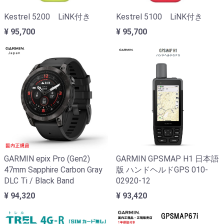
Kestrel 5200 LiNK付き
Kestrel 5100 LiNK付き
¥ 95,700
¥ 95,700
GARMIN epix Pro (Gen2)
GARMIN GPSMAP H1 日本語
47mm Sapphire Carbon Gray
版 ハンドヘルドGPS 010-
DLC Ti / Black Band
02920-12
¥ 94,320
¥ 93,420