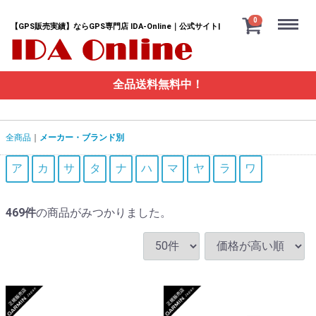
Menu
0
【GPS販売実績】ならGPS専門店 IDA-Online｜公式サイト|
全品送料無料中！
全商品
メーカー・ブランド別
ア
カ
サ
タ
ナ
ハ
マ
ヤ
ラ
ワ
469
件
の商品がみつかりました。