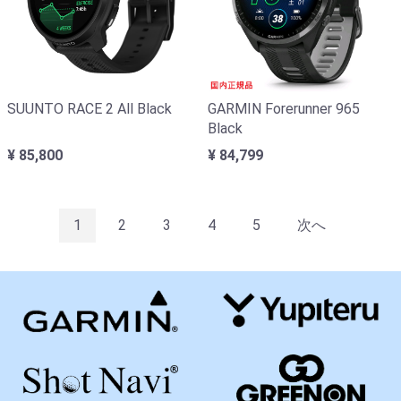
SUUNTO RACE 2 All Black
GARMIN Forerunner 965
Black
¥ 85,800
¥ 84,799
1
2
3
4
5
次へ