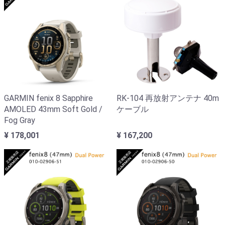
GARMIN fenix 8 Sapphire
RK-104 再放射アンテナ 40m
AMOLED 43mm Soft Gold /
ケーブル
Fog Gray
¥ 178,001
¥ 167,200