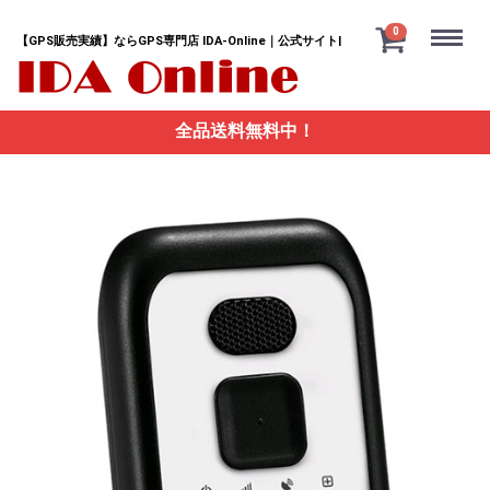
Menu
0
【GPS販売実績】ならGPS専門店 IDA-Online｜公式サイト|
全品送料無料中！