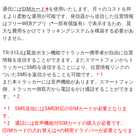
通信には
SIMカード
※
を使用いたします。月々のコストを抑
えより柔軟な運用が可能です。発信器から送信した位置情報
はフリーWEBアプリ（*一部有償版有）で表示するため、莫
大な費用をかけてトラッキングシステムを構築する必要があ
りません。
TR-313Jは緊急ボタン機能でトラッカー携帯者が自由に位置
情報を送信することができます。またスマートフォンからト
ラッカーにSMSを送信することにより、位置情報リンクの
ついたSMSを返信させることも可能です。
＊1
また本トラッカーには音声機能があります。スマートフォン
側、トラッカー側双方から電話をかけ通話することができま
す。
＊2
＊1 SMS送信にはSMS対応のSIMカードが必要となりま
す。
＊2 通話には音声機能付SIMカードの購入が必要です。
(SIMカードの入れ替えは+の精密ドライバーが必要となりま