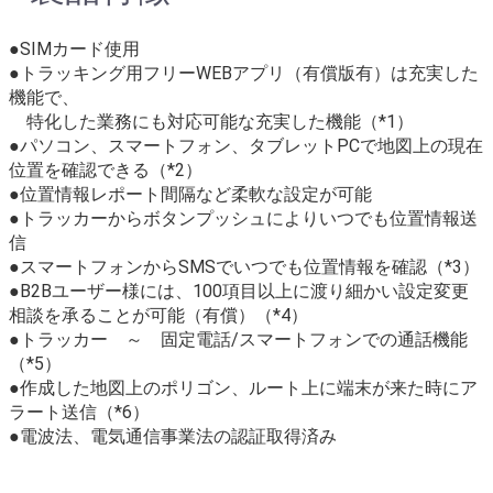
●SIMカード使用
●トラッキング用フリーWEBアプリ（有償版有）は充実した
機能で、
特化した業務にも対応可能な充実した機能（*1）
●パソコン、スマートフォン、タブレットPCで地図上の現在
位置を確認できる（*2）
●位置情報レポート間隔など柔軟な設定が可能
●トラッカーからボタンプッシュによりいつでも位置情報送
信
●スマートフォンからSMSでいつでも位置情報を確認（*3）
●B2Bユーザー様には、100項目以上に渡り細かい設定変更
相談を承ることが可能（有償）（*4）
●トラッカー ～ 固定電話/スマートフォンでの通話機能
（*5）
●作成した地図上のポリゴン、ルート上に端末が来た時にア
ラート送信（*6）
●
電波法、電気通信事業法の認証取得済み