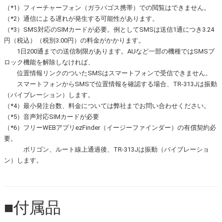
（*1）フィーチャーフォン（ガラパゴス携帯）での閲覧はできません。
（*2）通信による遅れが発生する可能性があります。
（*3）SMS対応のSIMカードが必要。例としてSMSは送信1通につき3.24
円（税込）（税別3.00円）の料金がかかります。
1日200通までの送信制限があります。AUなど一部の機種ではSMSブ
ロック機能を解除しなければ、
位置情報リンクのついたSMSはスマートフォンで受信できません。
スマートフォンからSMSで位置情報を確認する場合、TR-313Jは振動
（バイブレーション）します。
（*4）最小発注台数、料金については弊社までお問い合わせください。
（*5）音声対応SIMカードが必要
（*6）フリーWEBアプリezFinder（イージーファインダー）の有償契約必
要。
ポリゴン、ルート線上通過後、TR-313Jは振動（バイブレーショ
ン）します。
■付属品