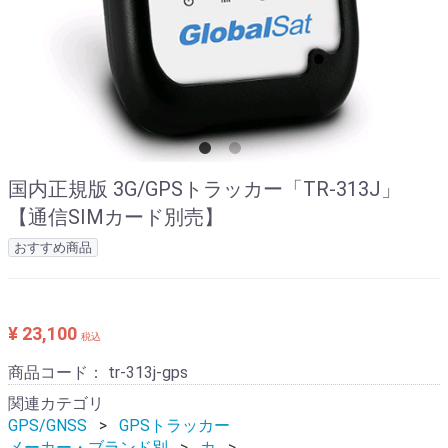
国内正規版 3G/GPSトラッカー「TR-313J」
【通信SIMカード別売】
おすすめ商品
¥ 23,100
税込
商品コード：
tr-313j-gps
関連カテゴリ
GPS/GNSS
GPSトラッカー
メーカー・ブランド別
カ