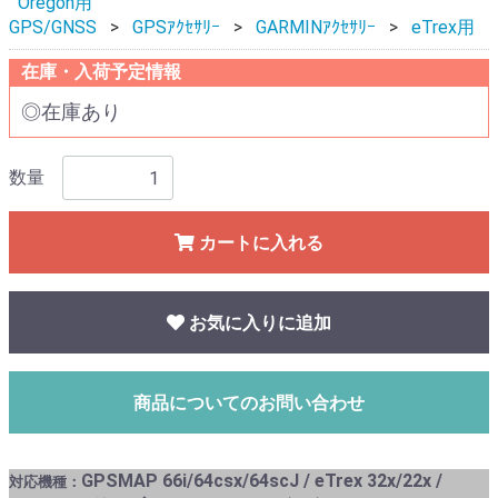
Oregon用
GPS/GNSS
GPSｱｸｾｻﾘｰ
GARMINｱｸｾｻﾘｰ
eTrex用
在庫・入荷予定情報
◎在庫あり
数量
カートに入れる
お気に入りに追加
商品についてのお問い合わせ
GPSMAP 66i/64csx/64scJ / eTrex 32x/22x /
対応機種：