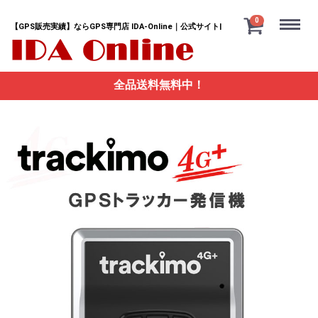
Menu
0
【GPS販売実績】ならGPS専門店 IDA-Online｜公式サイト|
全品送料無料中！