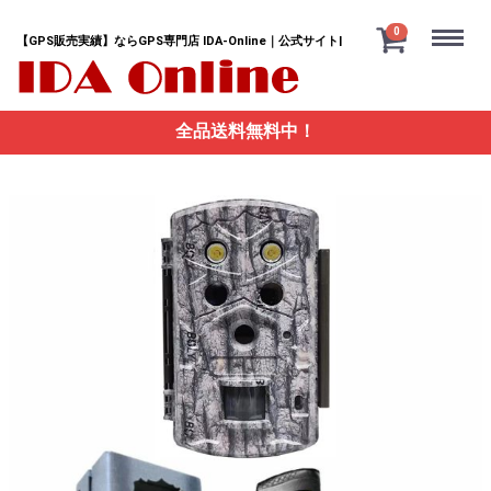
Menu
0
【GPS販売実績】ならGPS専門店 IDA-Online｜公式サイト|
全品送料無料中！