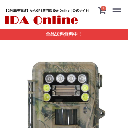
Menu
0
【GPS販売実績】ならGPS専門店 IDA-Online｜公式サイト|
全品送料無料中！