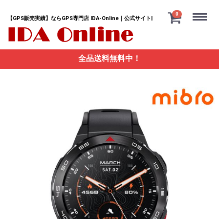
Menu
0
【GPS販売実績】ならGPS専門店 IDA-Online｜公式サイト|
全品送料無料中！