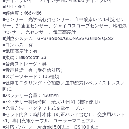
■ディスプレイ：1.43インチ HD Amoled ディスプレイ
■PPI：461
■解像度：466×466
■センサー：光学式心拍センサー、血中酸素レベル測定セン
サー、加速度センサー、ジャイロスコープセンサー、地磁気
センサー、光センサー、気圧高度計
■測位システム：GPS/Beidou/GLONASS/Galileo/QZSS
■コンパス：有
■気圧高度計：有
■接続：Bluetooth 5.3
■音楽ストレージ：無
■音声通話：有（受発信対応）
■スポーツモード：105種類
■健康モニタリング：心拍数／血中酸素レベル／ストレス／
睡眠
■バッテリー容量：460mAh
■バッテリー持続時間：最大20日間（標準使用）
■充電方法：マグネット式充電ケーブル
■セット内容：時計本体（純正バンド含む）、交換用バンド
×1、専用充電ケーブル、ユーザーマニュアル
■対応デバイス：Android 5.0以上、iOS10.0以上