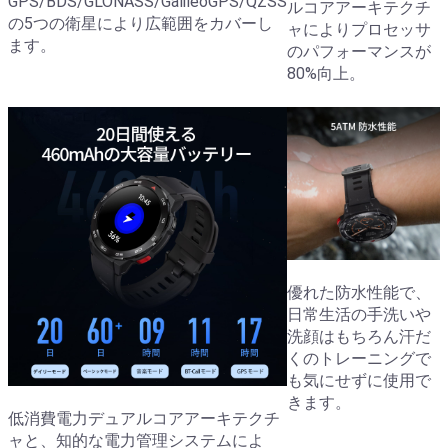
GPS/BDS/GLONASS/GalileoGPS/QZSS
ルコアアーキテクチ
の5つの衛星により広範囲をカバーし
ャによりプロセッサ
ます。
のパフォーマンスが
80%向上。
優れた防水性能で、
日常生活の手洗いや
洗顔はもちろん汗だ
くのトレーニングで
も気にせずに使用で
きます。
低消費電力デュアルコアアーキテクチ
ャと、知的な電力管理システムによ