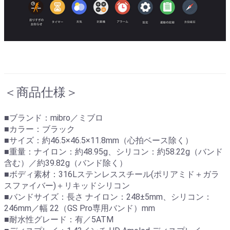
＜商品仕様＞
■ブランド：mibro／ミブロ
■カラー：ブラック
■サイズ：約46.5×46.5×11.8mm（心拍ベース除く）
■重量：ナイロン：約48.95g、シリコン：約58.22g（バンド
含む）／約39.82g（バンド除く）
■ボディ素材：316Lステンレススチール(ポリアミド＋ガラ
スファイバー)＋リキッドシリコン
■バンドサイズ：長さ ナイロン：248±5mm、シリコン：
246mm／幅 22（GS Pro専用バンド）mm
■耐水性グレード：有／5ATM