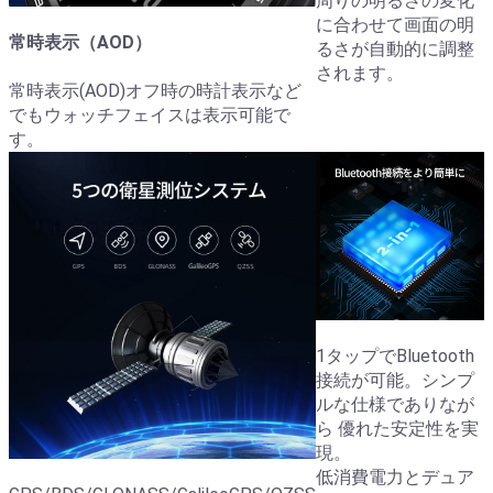
周りの明るさの変化
に合わせて画面の明
常時表示（AOD）
るさが自動的に調整
されます。
常時表示(AOD)オフ時の時計表示など
でもウォッチフェイスは表示可能で
す。
1タップでBluetooth
接続が可能。シンプ
ルな仕様でありなが
ら 優れた安定性を実
現。
低消費電力とデュア