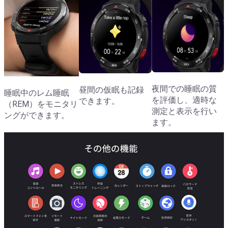
夜間での睡眠の質
昼間の仮眠も記録
睡眠中のレム睡眠
を評価し、適時な
できます。
（REM）をモニタリ
測定と表示を行い
ングができます。
ます。