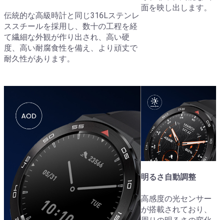
面を映し出します。
伝統的な高級時計と同じ316Lステンレ
ススチールを採用し、数十の工程を経
て繊細な外観が作り出され、高い硬
度、高い耐腐食性を備え、より頑丈で
耐久性があります。
明るさ自動調整
高感度の光センサー
が搭載されており、