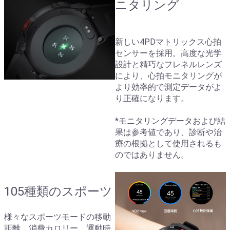
ニタリング
新しい4PDマトリックス心拍
センサーを採用。高度な光学
設計と精巧なフレネルレンズ
により、心拍モニタリングが
より効率的で測定データがよ
り正確になります。
*モニタリングデータおよび結
果は参考値であり、診断や治
療の根拠として使用されるも
のではありません。
105種類のスポーツ
様々なスポーツモードの移動
距離、消費カロリー、運動時