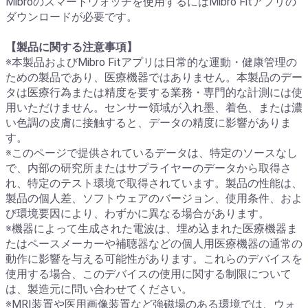
Mibroのスマートウォッチを使用するにはMibro Fitアプリの
ダウンロードが必要です。
【製品に関する注意事項】
※本製品およびMibro Fitアプリは日常的な運動・健康管理の
ための製品であり、医療機器ではありません。本製品のデー
タは医療行為または精度を要する業務・専門的な計測には使
用いただけません。センサー領域が入れ墨、着色、または濃
い色調の皮膚に接触すると、データの精度に影響がありま
す。
※このページで提供されているデータは、特定のソースなし
で、内部の研究所またはサプライヤーのデータから取得さ
れ、特定のテスト環境で取得されています。製品の性能は、
製品の個人差、ソフトウェアのバージョン、使用条件、およ
び環境要因により、わずかに異なる場合があります。
※機器によって生成された電波は、埋め込まれた医療機器ま
たはペースメーカーや補聴器などの個人用医療機器の通常の
動作に影響を与える可能性があります。これらのデバイスを
使用する場合、このデバイスの使用に関する制限について
は、製造元に問い合わせてください。
※MRI装置や医用画像装置など強磁場のある環境では、ウォ