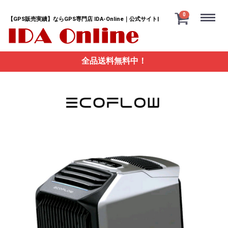
Menu
0
【GPS販売実績】ならGPS専門店 IDA-Online｜公式サイト|
全品送料無料中！