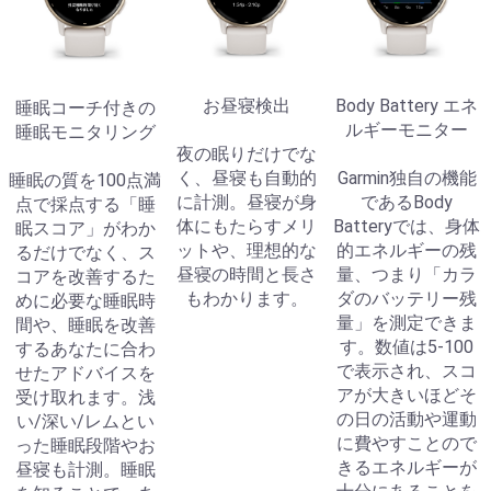
お昼寝検出
Body Battery エネ
睡眠コーチ付きの
ルギーモニター
睡眠モニタリング
夜の眠りだけでな
く、昼寝も自動的
Garmin独自の機能
睡眠の質を100点満
に計測。昼寝が身
であるBody
点で採点する「睡
体にもたらすメリ
Batteryでは、身体
眠スコア」がわか
ットや、理想的な
的エネルギーの残
るだけでなく、ス
昼寝の時間と長さ
量、つまり「カラ
コアを改善するた
もわかります。
ダのバッテリー残
めに必要な睡眠時
量」を測定できま
間や、睡眠を改善
す。数値は5-100
するあなたに合わ
で表示され、スコ
せたアドバイスを
アが大きいほどそ
受け取れます。浅
の日の活動や運動
い/深い/レムとい
に費やすことので
った睡眠段階やお
きるエネルギーが
昼寝も計測。睡眠