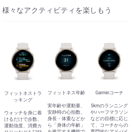
様々なアクティビティを楽しもう
フィットネス年齢
Garminコーチ
フィットネストラ
ッキング
実年齢や運動量、
5kmのランニング
安静時の心拍数、
やハーフマラソン
ウォッチを身に着
身長・体重などか
などの目標に応じ
けるだけで歩数、
ら「身体の年齢」
て、コーチからの
運動強度、消費カ
を推定する機能で
専門的なアドバイ