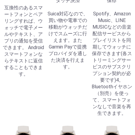
タッチ決済
保存
互換性のあるスマ
Suica対応なので、
Spotify、Amazon
ートフォンとペア
買い物や電車での
Music、LINE
リングすれば、ウ
移動がウォッチだ
MUSICなどの音楽
ォッチで電子メー
けでスムーズに行
配信サービスから
ルやテキスト、ア
えます。また
プレイリストを同
プリの通知を受信
Garmin Payで提携
期してウォッチに
できます。 Android
プロバイダを通し
保存できます(各ス
スマートフォンな
た決済を行えま
トリーミングサー
らテキストに返信
す。
ビスのサブスクリ
することもできま
プション契約が必
す。
要です)4。
Bluetoothイヤホン
（別売）を使っ
て、スマートフォ
ンなしで音楽を再
生できます。