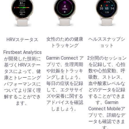
女性のための健康
ヘルススナップシ
HRVステータス
トラッキング
ョット
Firstbeat Analytics
Garmin Connect ア
2分間のセッション
が開発した技術に
プリで、生理周期
を記録して、心拍
基づくHRVステー
や妊娠をトラッキ
数や心拍変動、呼
タスによって、健
ングしましょう。
吸数、ストレス、
康とトレーニング
毎日の症状を記録
血中酸素レベルな
パフォーマンスに
して、エクササイ
どのデータを記録
ついてより深く理
ズや栄養に関する
することができま
解することができ
アドバイスを確認
す。Garmin
ます。
しましょう。
Connect Mobileア
プリで、詳細なデ
ータも確認できま
す。