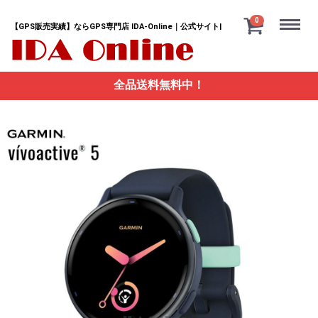
Menu
0
【GPS販売実績】ならGPS専門店 IDA-Online｜公式サイト|
全品送料無料中！