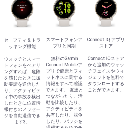
スマートフォンア
Connect IQ アプリ
セーフティ & トラ
プリと同期
ストア
ッキング機能
無料のGarmin
Connect IQストア
ウォッチとスマー
Connect Mobileア
から追加のウォッ
トフォンをペアリ
プリで健康とフィ
チフェイスやウィ
ングすれば、危険
ットネスに関する
ジェットを無料で
を感じたときに援
情報をすべて確認
ダウンロードする
助要請を送信した
できます。 友達と
ことができます。
り、アクティビテ
つながったり、活
ィ中の事故を検出
動を比較したり、
したときに位置情
アクティビティを
報付きのメッセー
共有したり、競争
ジを自動送信でき
したり、バッジを
ます3。
獲得するためのチ