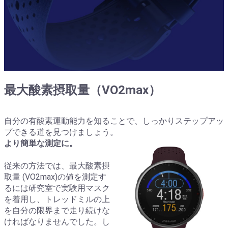
最大酸素摂取量（VO2max）
自分の有酸素運動能力を知ることで、しっかりステップアッ
プできる道を見つけましょう。
より簡単な測定に。
従来の方法では、最大酸素摂
取量 (VO2max)の値を測定す
るには研究室で実験用マスク
を着用し、トレッドミルの上
を自分の限界まで走り続けな
ければなりませんでした。し