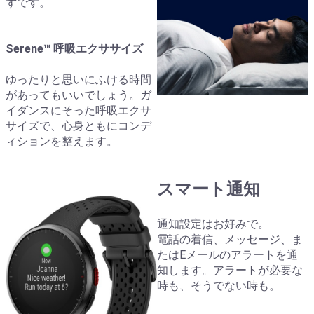
ずです。
Serene™ 呼吸エクササイズ
ゆったりと思いにふける時間
があってもいいでしょう。ガ
イダンスにそった呼吸エクサ
サイズで、心身ともにコンデ
ィションを整えます。
スマート通知
通知設定はお好みで。
電話の着信、メッセージ、ま
たはEメールのアラートを通
知します。アラートが必要な
時も、そうでない時も。