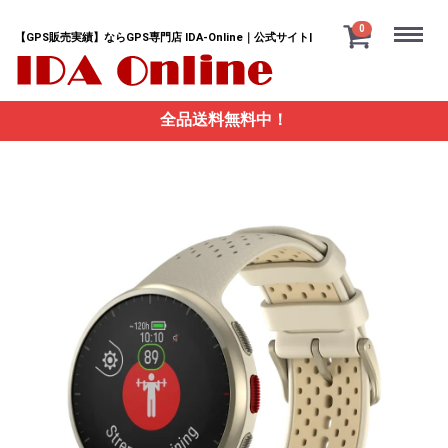
Menu
0
【GPS販売実績】ならGPS専門店 IDA-Online｜公式サイト|
全品送料無料中！