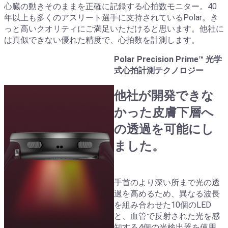
心臓の動きそのままを正確に記録する心拍数モニター。40
年以上も多くのアスリート選手に支持されているPolar。き
っと高いクオリティにご満足いただけると思います。他社に
は真似できない優れた精度で、心拍数を計測します。
Polar Precision Prime™ 光学
式心拍計測テクノロジー
他社が開発できな
かった皮膚下層へ
の透過を可能にし
ました。
手首のより深い所まで光の透
過を高めるため、異なる波長
を組み合わせた10個のLED
と、血管で反射された光を感
知する4個の光検出器を使用