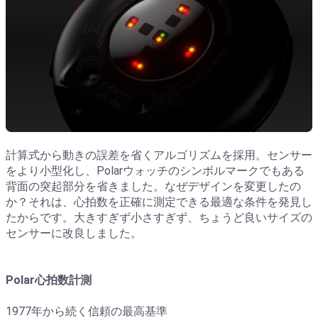
計算式から動きの誤差を省くアルゴリズムを採用。センサー
をより小型化し、Polarウォッチのシンボルマークでもある
背面の突起部分を省きました。なぜデザインを変更したの
か？それは、心拍数を正確に測定できる最適な条件を発見し
たからです。大きすぎず小さすぎず、ちょうど良いサイズの
センサーに改良しました。
Polar心拍数計測
1977年から続く信頼の最高基準