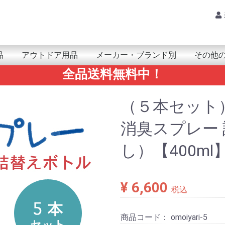
品
アウトドア用品
メーカー・ブランド別
その他
全品送料無料中！
品・小物
ｱｻｲｸﾘﾝｸﾞ
PSMAP
nReach
Trex
enix/epix
pproach
oretrex
orerunner/ForeAthlete
nstinct
ivo/Venu
PSMAP
Trex
enix/epix
nReach
ARMIN(ガーミン)
mazfit(アマズフィット)
UUNTO(スント)
OLAR(ポラール)
ARMIN(ｶﾞｰﾐﾝ)
obvoi(ﾓﾌﾞﾎﾞｲ)
amsung(ｻﾑｽﾝ)
UUNTO(ｽﾝﾄ)
UAWEI(ﾌｧｰｳｪｲ)
ATRIX(ﾏﾄﾘｯｸｽ)
ahoo(ﾜﾌｰ)
アンテナ
レシｰバー
モジュール＆チップ
ARMINｱｸｾｻﾘｰ
カメラ
鳥獣関連(自動撮影カメラ)
ライト/ランタン
防水ケース
ポータブル温冷庫
THERM-IC(サーミック)
ビーコン
その他アウトドア用品
Tacx本体
Tacxアクセサリー
ア
カ
サ
タ
ナ
ハ
マ
ヤ
ラ
ワ
VERTICAL 2
RACE/ RACE S
RUN
CORE
VERTICAL
SUUNTO 5
SUUNTO 9
POLAR 本体
POLAR アクセサリー
GPSMAP/inReach用
eTrex用
fenix/epix用
Forerunner/ForeAthlete用
foretrex用
Oregon用
Instinct用
vivo/VENU用
計測機器
マリン用
地図
防災/防
健康・ヘ
RAMマウ
電池/電
ゴルフ関
書籍
その他の
SALE
AQ
Am
AL
ARK
EP
Xp
エレ
GA
CA
KIC
Ca
Qst
gli
GR
GR
Ke
GO
SA
SAN
GE
Citr
Sh
Ju
Sp
SP
Slee
SU
SE
Tr
Tra
TR
Noth
ナビ
ニッ
Hy
Hay
HAC
Pa
Hun
Fi
HU
Fi
BO
FU
BU
bri
Br
Bo
Po
マウ
MA
mib
YA
Yup
RA
Ri
Re
Lo
waho
（５本セット
消臭スプレー
し）【400m
¥ 6,600
税込
商品コード：
omoiyari-5