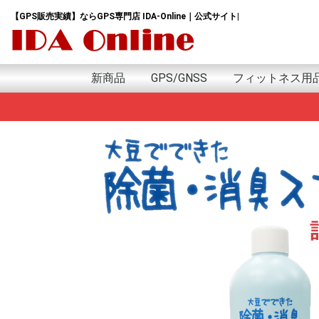
【GPS販売実績】ならGPS専門店 IDA-Online｜公式サイト|
新商品
GPS/GNSS
フィットネス用
新商品
日本語版
英語版
アウトドア用GPS
GPSランニングウォッチ
GPSウォッチ
GPSゴルフナビ
GPSトラッカー
GPSデータロガー
GPSモジュール&アンテナ
GPSサイクルコンピューター
GPSｱｸｾｻﾘｰ
プロテイン
サプリ
アミノ酸
HMB
トレーニング用
GARMIN Tacxｲﾝﾄﾞ
G
i
e
f
A
F
F
I
v
G
e
f
i
G
A
S
P
G
M
S
S
H
M
w
G