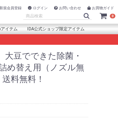
新規会員登録
ログイン
お問い合わせ
お買物ガイド
0
のアイテム
IDA公式ショップ限定アイテム
類
品
犯
ルスケア用品
ント(取付器具)
源
連用品
アイテム
UAPAK（アクアパック）
azfit（アマズフィット）
PRON（アルプロン）
NAV
SON（エプソン）
lova（エックスプロヴァ）
ックス工業
RMIN（ガーミン）
SIO（カシオ）
A(キカ)
llaway（キャロウェイ）
arz (キュースターズ)
co(グリコ)
EENON（グリーンオン)
AYL（グレイル）
strel（ケストレル）
LREVO（ゴルレボ）
MSUNG(サムスン)
AV
NTOS（ジェントス）
ic AMINO(ｼﾄﾘｯｸｱﾐﾉ)
otNavi（ショットナビ）
mper（ジャンパー）
yPoint（スパイポイント）
OT（スポット）
pace(ｽﾘｰﾍﾟｰｽ)
UNTO（スント）
IKO（セイコー）
ackimo（トラッキモ）
nsystem(トランシステム)
EL（トレル）
ing
ポタ
スイ
ke（ハイクカム）
lou(ハイロー)
RAY(ハクライ)
PaGO（パパゴー）
t& (ハントアンド)
neLab（ファインラボ)
AWEI(ファーウェイ)
tbit（フィットビット）
OKMAN (ブックマン)
RUNO（フルノ）
SHNELL（ブシュネル）
ng(ブリング)
owning（ブローニング）
dyFit（ボディフィット）
lar（ポラール）
ンテンクラフト
TRIX(マトリックス)
ro (ミブロ)
MAHA（ヤマハ発動機）
iteru（ユピテル）
M（ラムマウント）
ngConn（リンコン）
conyx（レコニクス）
cosys（ロコシス）
o(ﾜﾌｰ)
GolfBuddy（ゴルフバディー）
WB Japan(ダブリュー・ビィ・ジャパン)
SOLAR BROTHER(ｿｰﾗｰﾌﾞﾗｻﾞｰ)
TANAKA DENKI（田中電気 TTS）
管理医療機器
衛生用品
快眠・睡眠アイテム
その他ヘルスケア用品
Eco Flow(エコフロー)
Voice Caddie (ボイスキャディ)
EAGLE VISION（イーグルビジョン）
GLOBALSAT（グローバルサット）
プロテイン
サプリ
プロテイン
アミノ酸
サプリ
プロテイン
アミノ酸
サプリ
HMB
プロテイン
アミノ酸
サプリ
）大豆でできた除菌・
 詰め替え用（ノズル無
l】送料無料！