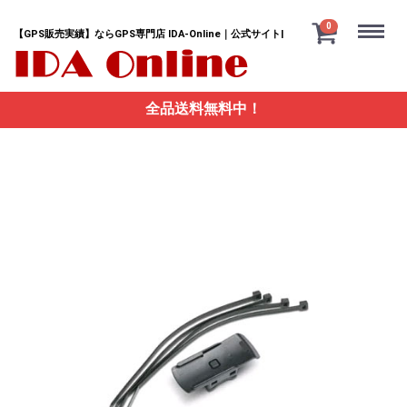
Menu
0
【GPS販売実績】ならGPS専門店 IDA-Online｜公式サイト|
全品送料無料中！